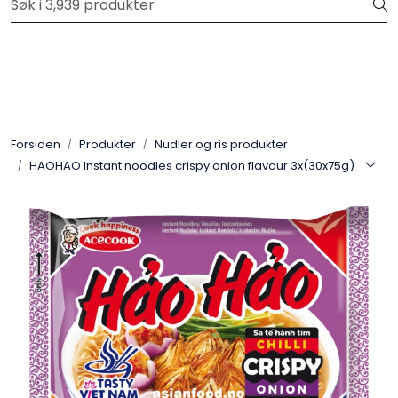
Skip to main content
Velkommen til vår nye nettbutikk! Trykk her for å lese mer
Produkter
Forhåndsbestilling frukt og grønt
Forsiden
Produkter
Nudler og ris produkter
HAOHAO Instant noodles crispy onion flavour 3x(30x75g)
Restaurantprodukter
Merkevarer