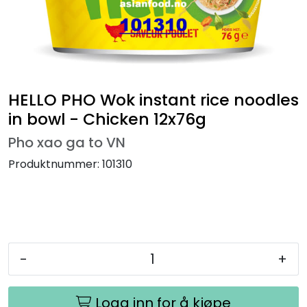
HELLO PHO Wok instant rice noodles
in bowl - Chicken 12x76g
Pho xao ga to VN
Produktnummer:
101310
-
+
Logg inn for å kjøpe