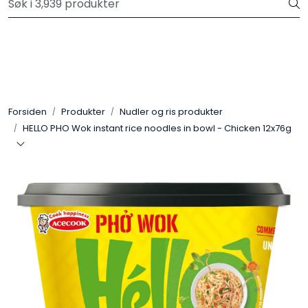
Skip to main content
Velkommen til vår nye nettbutikk! Trykk her for å lese mer
Produkter
Forhåndsbestilling frukt og grønt
Forsiden
Produkter
Nudler og ris produkter
HELLO PHO Wok instant rice noodles in bowl - Chicken 12x76g
Restaurantprodukter
Merkevarer