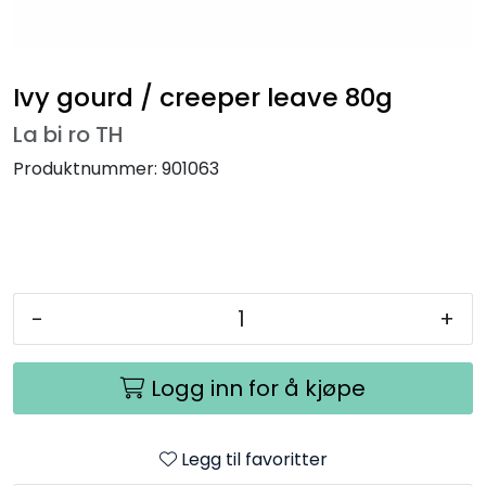
Ivy gourd / creeper leave 80g
La bi ro TH
Produktnummer:
901063
-
+
Logg inn for å kjøpe
Legg til favoritter