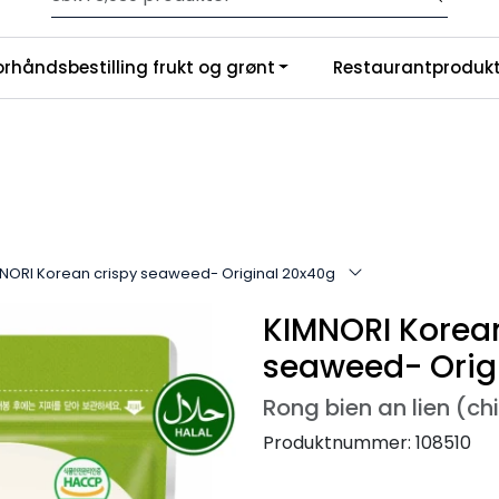
Velkommen til vår nye nettbutikk! Trykk her for å lese mer
|
orhåndsbestilling frukt og grønt
Restaurantprodukt
nchise
Om oss
NORI Korean crispy seaweed- Original 20x40g
KIMNORI Korean
seaweed- Orig
Rong bien an lien (ch
Produktnummer:
108510