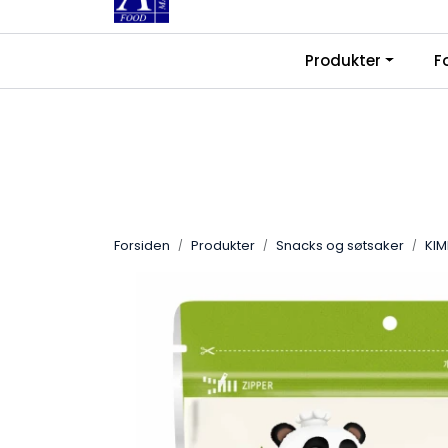
Skip to main content
|
|
Produkter
F
Kontakt oss
Ledige stillinger
Fra
Forsiden
Produkter
Snacks og søtsaker
KIM