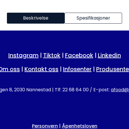
Beskrivelse
Spesifikasjoner
Instagram
|
Tiktok
|
Facebook
|
Linkedin
Om oss
|
Kontakt oss
|
Infosenter
|
Produsente
en 8, 2030 Nannestad | Tlf: 22 68 64 00 / E-post:
afood@a
Personvern
|
Åpenhetsloven