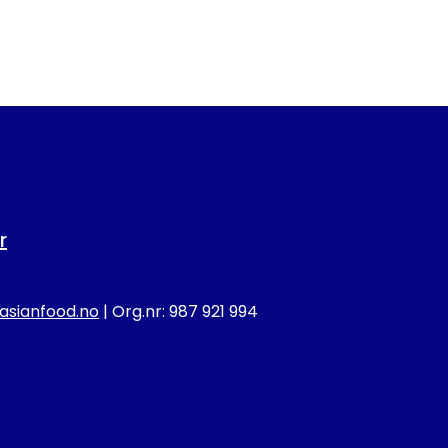
r
sianfood.no
| Org.nr: 987 921 994