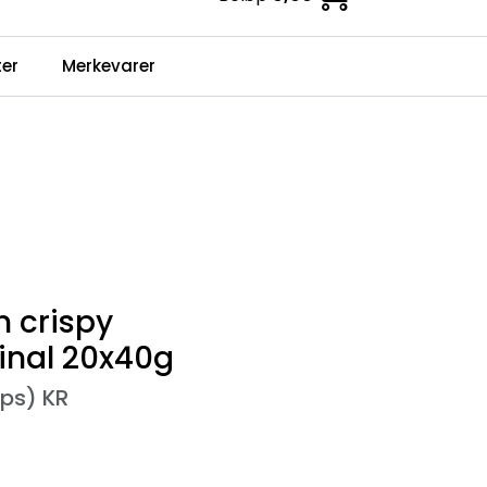
0
er
Merkevarer
Infosenter
Favoritter
Logg inn
 crispy
inal 20x40g
ips) KR