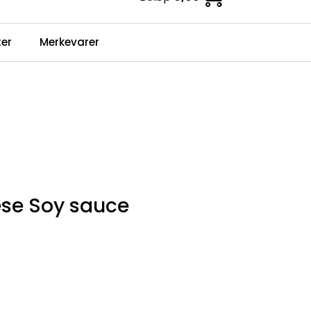
0
er
Merkevarer
Infosenter
Favoritter
Logg inn
se Soy sauce