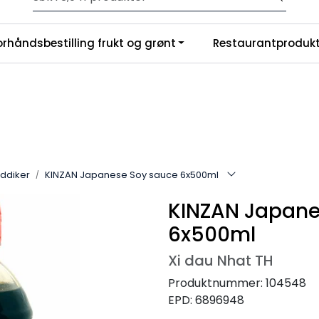
Velkommen til vår nye nettbutikk! Trykk her for å lese mer
|
orhåndsbestilling frukt og grønt
Restaurantprodukt
nchise
Om oss
eddiker
KINZAN Japanese Soy sauce 6x500ml
KINZAN Japane
6x500ml
Xi dau Nhat TH
Produktnummer:
104548
EPD:
6896948