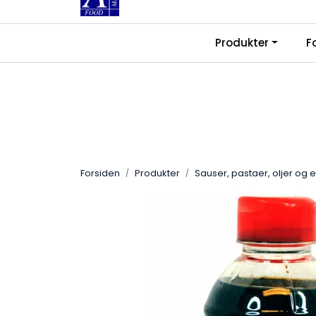
Skip to main content
|
|
Produkter
F
Kontakt oss
Ledige stillinger
Fra
Forsiden
Produkter
Sauser, pastaer, oljer og 