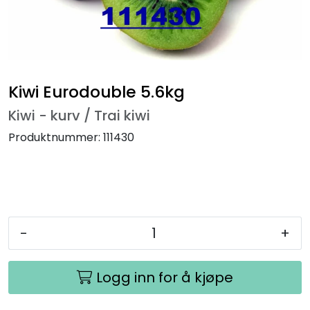
Kiwi Eurodouble 5.6kg
Kiwi - kurv / Trai kiwi
Produktnummer:
111430
-
+
Logg inn for å kjøpe