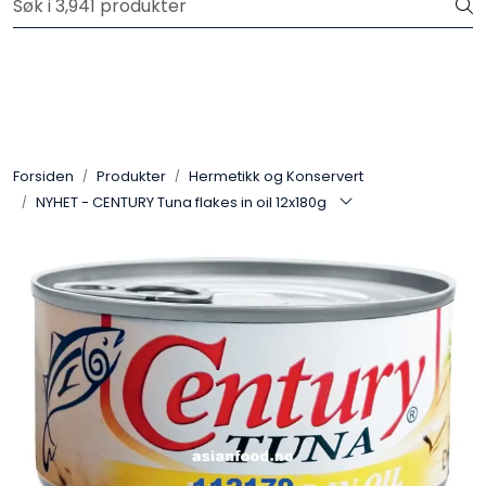
Skip to main content
Velkommen til vår nye nettbutikk! Trykk her for å lese mer
Produkter
Forhåndsbestilling frukt og grønt
Forsiden
Produkter
Hermetikk og Konservert
NYHET - CENTURY Tuna flakes in oil 12x180g
Restaurantprodukter
Merkevarer