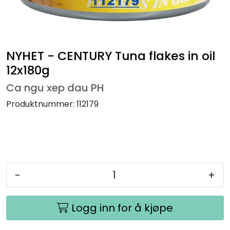
NYHET - CENTURY Tuna flakes in oil
12x180g
Ca ngu xep dau PH
Produktnummer:
112179
-
+
Logg inn for å kjøpe