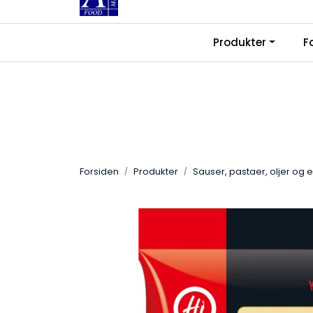
Skip to main content
|
|
Produkter
F
Kontakt oss
Ledige stillinger
Fra
Forsiden
Produkter
Sauser, pastaer, oljer og 