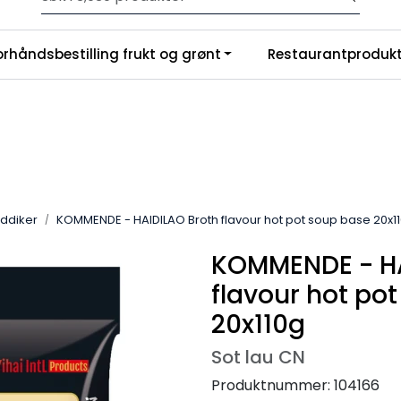
Velkommen til vår nye nettbutikk! Trykk her for å lese mer
|
orhåndsbestilling frukt og grønt
Restaurantprodukt
nchise
Om oss
eddiker
KOMMENDE - HAIDILAO Broth flavour hot pot soup base 20x1
KOMMENDE - HA
flavour hot po
20x110g
Sot lau CN
Produktnummer:
104166