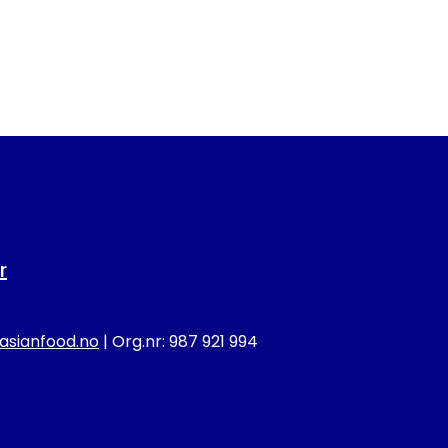
r
sianfood.no
| Org.nr: 987 921 994