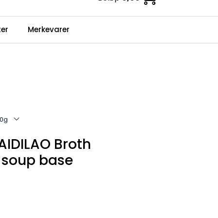
0
er
Merkevarer
Infosenter
Favoritter
Logg inn
10g
IDILAO Broth
t soup base