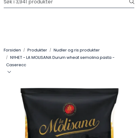
Skip to main content
Velkommen til vår nye nettbutikk! Trykk her for å lese mer
Produkter
Forhåndsbestilling frukt og grønt
Forsiden
Produkter
Nudler og ris produkter
NYHET - LA MOLISANA Durum wheat semolina pasta -
Restaurantprodukter
Caserecc
Merkevarer