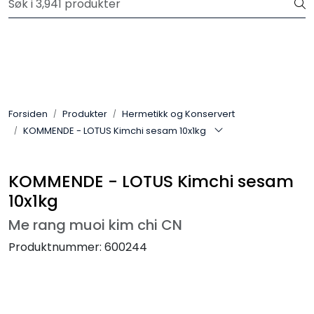
Skip to main content
Velkommen til vår nye nettbutikk! Trykk her for å lese mer
Produkter
Forhåndsbestilling frukt og grønt
Forsiden
Produkter
Hermetikk og Konservert
KOMMENDE - LOTUS Kimchi sesam 10x1kg
Restaurantprodukter
Merkevarer
KOMMENDE - LOTUS Kimchi sesam
10x1kg
Me rang muoi kim chi CN
Produktnummer:
600244