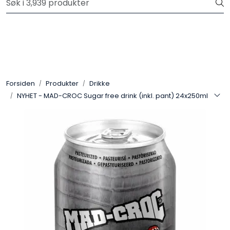
Skip to main content
Velkommen til vår nye nettbutikk! Trykk her for å lese mer
Produkter
Forhåndsbestilling frukt og grønt
Forsiden
Produkter
Drikke
NYHET - MAD-CROC Sugar free drink (inkl. pant) 24x250ml
Restaurantprodukter
Merkevarer