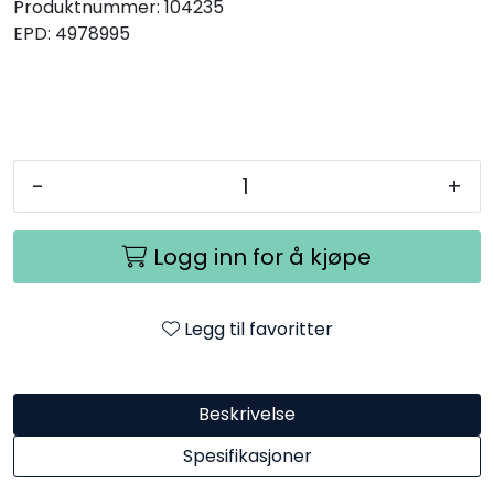
Produktnummer:
104235
EPD:
4978995
-
+
Logg inn for å kjøpe
Legg til favoritter
Beskrivelse
Spesifikasjoner