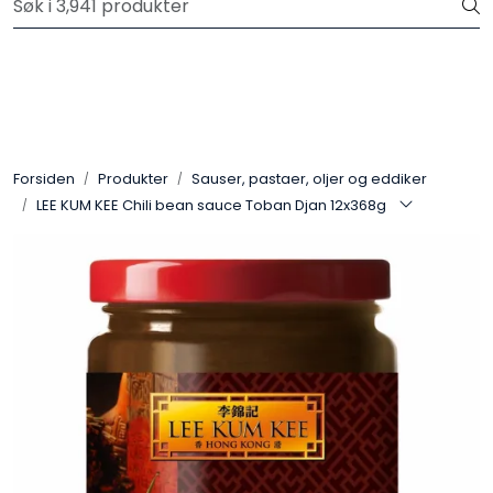
Skip to main content
Velkommen til vår nye nettbutikk! Trykk her for å lese mer
Produkter
Forhåndsbestilling frukt og grønt
Forsiden
Produkter
Sauser, pastaer, oljer og eddiker
LEE KUM KEE Chili bean sauce Toban Djan 12x368g
Restaurantprodukter
Merkevarer