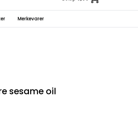
0
er
Merkevarer
Infosenter
Favoritter
Logg inn
re sesame oil