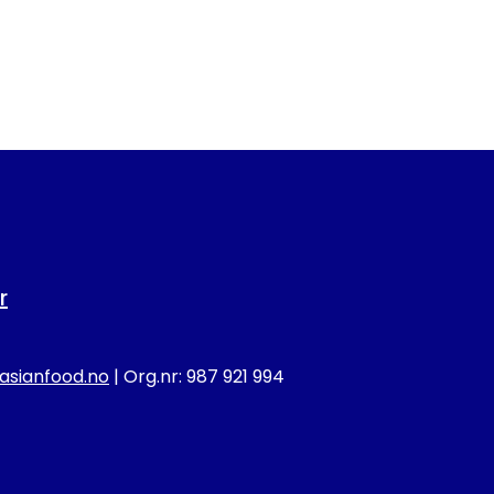
r
sianfood.no
| Org.nr: 987 921 994