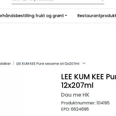
Velkommen til vår nye nettbutikk! Trykk her for å lese mer
|
orhåndsbestilling frukt og grønt
Restaurantprodukt
nchise
Om oss
eddiker
LEE KUM KEE Pure sesame oil 12x207ml
LEE KUM KEE Pu
12x207ml
Dau me HK
Produktnummer:
104195
EPD:
6624696