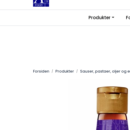
Skip to main content
|
|
Produkter
F
Kontakt oss
Ledige stillinger
Fra
Forsiden
Produkter
Sauser, pastaer, oljer og 