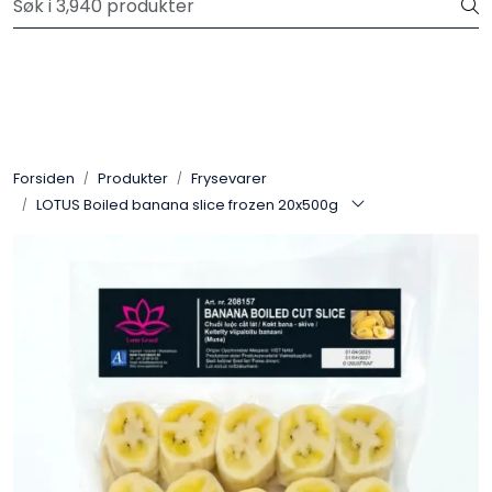
Skip to main content
Velkommen til vår nye nettbutikk! Trykk her for å lese mer
Produkter
Forhåndsbestilling frukt og grønt
Forsiden
Produkter
Frysevarer
LOTUS Boiled banana slice frozen 20x500g
Restaurantprodukter
Merkevarer