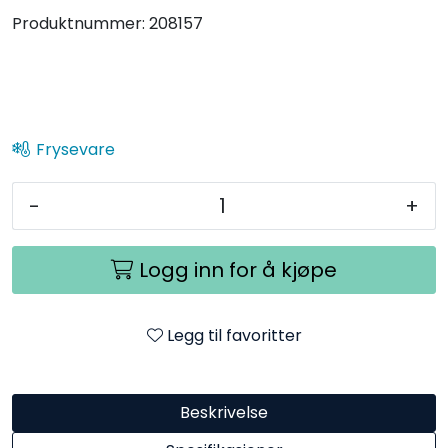
Produktnummer:
208157
Frysevare
-
+
Logg inn for å kjøpe
Legg til favoritter
Beskrivelse