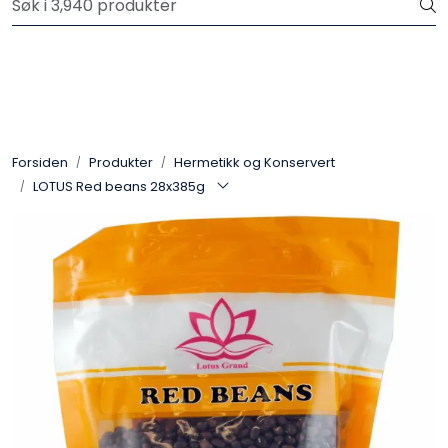
Skip to main content
Velkommen til vår nye nettbutikk! Trykk her for å lese mer
Produkter
Forhåndsbestilling frukt og grønt
Forsiden
Produkter
Hermetikk og Konservert
LOTUS Red beans 28x385g
Restaurantprodukter
Merkevarer