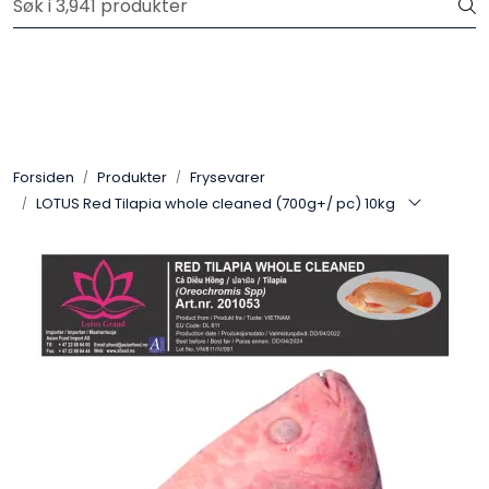
Skip to main content
Velkommen til vår nye nettbutikk! Trykk her for å lese mer
Produkter
Forhåndsbestilling frukt og grønt
Forsiden
Produkter
Frysevarer
LOTUS Red Tilapia whole cleaned (700g+/ pc) 10kg
Restaurantprodukter
Merkevarer