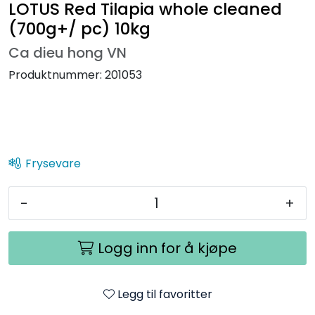
LOTUS Red Tilapia whole cleaned
(700g+/ pc) 10kg
Ca dieu hong VN
Produktnummer:
201053
Frysevare
-
+
Logg inn for å kjøpe
Legg til favoritter