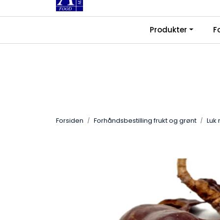
Skip to main content
|
|
Produkter
F
Kontakt oss
Ledige stillinger
Fra
Forsiden
Forhåndsbestilling frukt og grønt
Luk