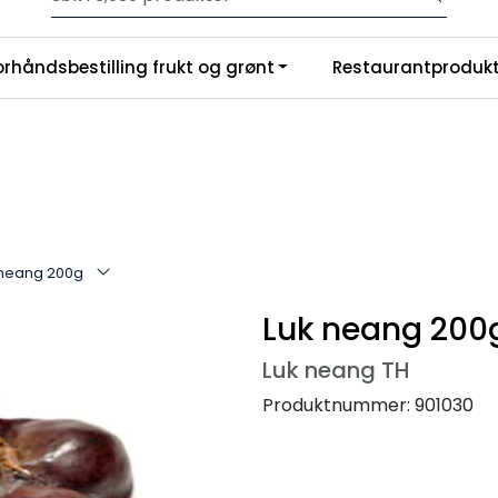
Velkommen til vår nye nettbutikk! Trykk her for å lese mer
|
orhåndsbestilling frukt og grønt
Restaurantprodukt
nchise
Om oss
 neang 200g
Luk neang 200
Luk neang TH
Produktnummer:
901030