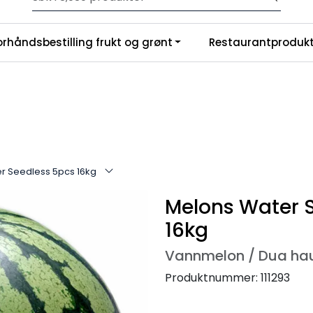
Velkommen til vår nye nettbutikk! Trykk her for å lese mer
|
orhåndsbestilling frukt og grønt
Restaurantprodukt
nchise
Om oss
r Seedless 5pcs 16kg
Melons Water 
16kg
Vannmelon / Dua ha
Produktnummer:
111293