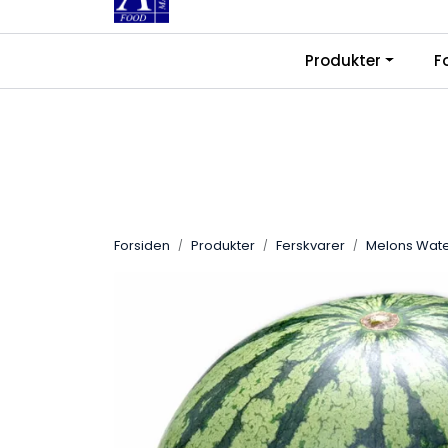
Skip to main content
|
|
Produkter
F
Kontakt oss
Ledige stillinger
Fra
Forsiden
Produkter
Ferskvarer
Melons Wate