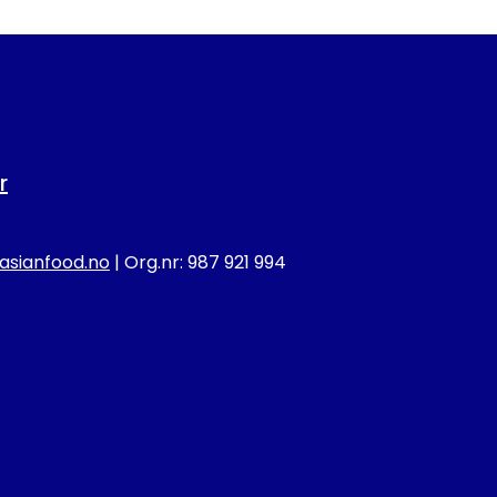
r
sianfood.no
| Org.nr: 987 921 994