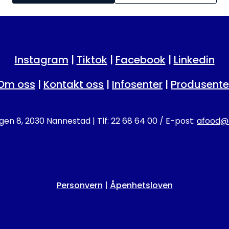
Instagram
|
Tiktok
|
Facebook
|
Linkedin
Om oss
|
Kontakt oss
|
Infosenter
|
Produsente
en 8, 2030 Nannestad | Tlf: 22 68 64 00 / E-post:
afood@a
Personvern
|
Åpenhetsloven