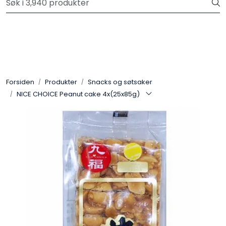
Skip to main content
Velkommen til vår nye nettbutikk! Trykk her for å lese mer
Produkter
Forhåndsbestilling frukt og grønt
Forsiden
Produkter
Snacks og søtsaker
NICE CHOICE Peanut cake 4x(25x85g)
Restaurantprodukter
Merkevarer