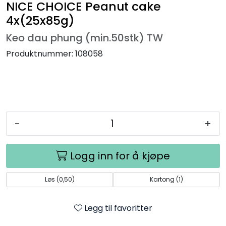
NICE CHOICE Peanut cake
4x(25x85g)
Keo dau phung (min.50stk) TW
Produktnummer:
108058
-
+
Logg inn for å kjøpe
Løs (0,50)
Kartong (1)
Legg til favoritter