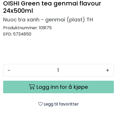
OISHI Green tea genmai flavour
24x500ml
Nuoc tra xanh - genmai (plast) TH
Produktnummer:
109175
EPD:
5734850
-
+
Logg inn for å kjøpe
Legg til favoritter