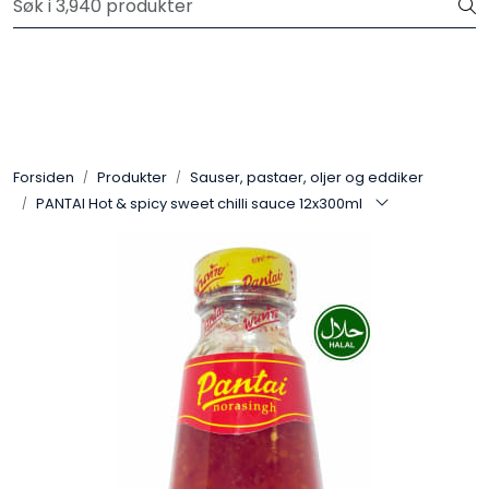
Skip to main content
Velkommen til vår nye nettbutikk! Trykk her for å lese mer
Produkter
Forhåndsbestilling frukt og grønt
Forsiden
Produkter
Sauser, pastaer, oljer og eddiker
PANTAI Hot & spicy sweet chilli sauce 12x300ml
Restaurantprodukter
Merkevarer