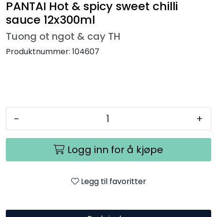
PANTAI Hot & spicy sweet chilli
sauce 12x300ml
Tuong ot ngot & cay TH
Produktnummer:
104607
-
+
Logg inn for å kjøpe
Legg til favoritter