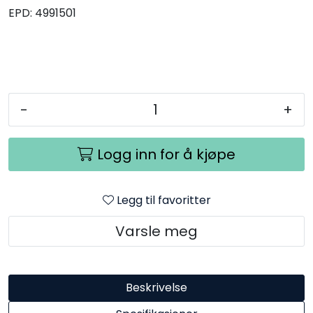
EPD:
4991501
-
+
Logg inn for å kjøpe
Legg til favoritter
Varsle meg
Beskrivelse