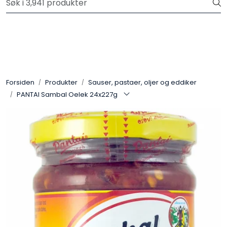
Skip to main content
Velkommen til vår nye nettbutikk! Trykk her for å lese mer
Produkter
Forhåndsbestilling frukt og grønt
Forsiden
Produkter
Sauser, pastaer, oljer og eddiker
PANTAI Sambal Oelek 24x227g
Restaurantprodukter
Merkevarer