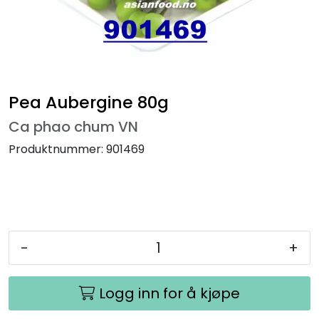
Pea Aubergine 80g
Ca phao chum VN
Produktnummer:
901469
-
+
Logg inn for å kjøpe