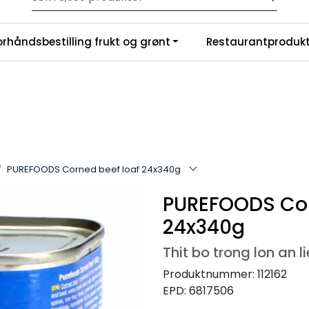
Velkommen til vår nye nettbutikk! Trykk her for å lese mer
|
orhåndsbestilling frukt og grønt
Restaurantprodukt
nchise
Om oss
PUREFOODS Corned beef loaf 24x340g
PUREFOODS Cor
24x340g
Thit bo trong lon an l
Produktnummer:
112162
EPD:
6817506