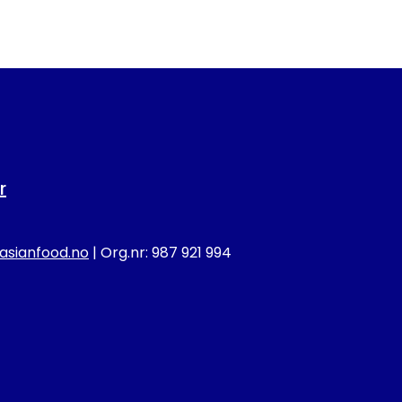
r
sianfood.no
| Org.nr: 987 921 994