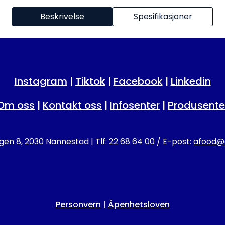
Beskrivelse
Spesifikasjoner
Instagram
|
Tiktok
|
Facebook
|
Linkedin
Om oss
|
Kontakt oss
|
Infosenter
|
Produsente
en 8, 2030 Nannestad | Tlf: 22 68 64 00 / E-post:
afood@a
Personvern
|
Åpenhetsloven