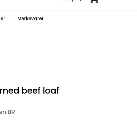
0
er
Merkevarer
Infosenter
Favoritter
Logg inn
ned beef loaf
ien BR