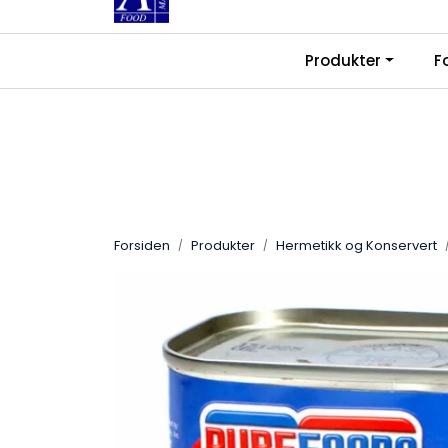
Skip to main content
|
|
Produkter
F
Kontakt oss
Ledige stillinger
Fra
Forsiden
Produkter
Hermetikk og Konservert