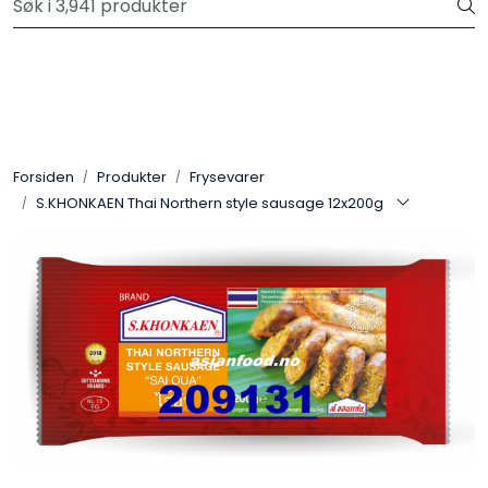
Skip to main content
Velkommen til vår nye nettbutikk! Trykk her for å lese mer
Produkter
Forhåndsbestilling frukt og grønt
Forsiden
Produkter
Frysevarer
S.KHONKAEN Thai Northern style sausage 12x200g
Restaurantprodukter
Merkevarer