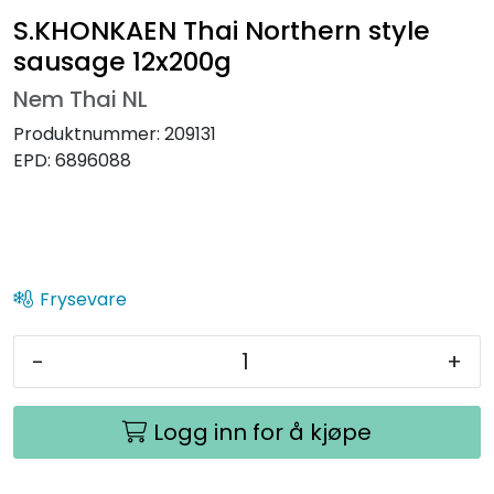
S.KHONKAEN Thai Northern style
sausage 12x200g
Nem Thai NL
Produktnummer:
209131
EPD:
6896088
Frysevare
-
+
Logg inn for å kjøpe