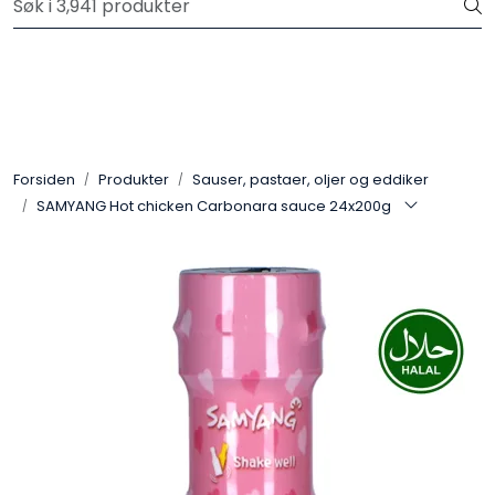
Skip to main content
Velkommen til vår nye nettbutikk! Trykk her for å lese mer
Produkter
Forhåndsbestilling frukt og grønt
Forsiden
Produkter
Sauser, pastaer, oljer og eddiker
SAMYANG Hot chicken Carbonara sauce 24x200g
Restaurantprodukter
Merkevarer