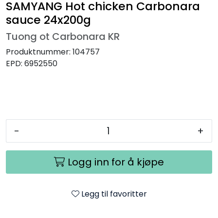
SAMYANG Hot chicken Carbonara
sauce 24x200g
Tuong ot Carbonara KR
Produktnummer:
104757
EPD:
6952550
-
+
Logg inn for å kjøpe
Legg til favoritter