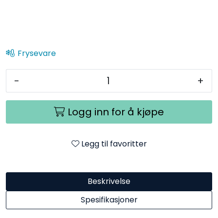
Frysevare
-
+
Logg inn for å kjøpe
Legg til favoritter
Beskrivelse
Spesifikasjoner