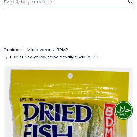
Skip to main content
Velkommen til vår nye nettbutikk! Trykk her for å lese mer
Produkter
Forhåndsbestilling frukt og grønt
Forsiden
Merkevarer
BDMP
BDMP Dried yellow stripe trevally 25x100g
Restaurantprodukter
Merkevarer