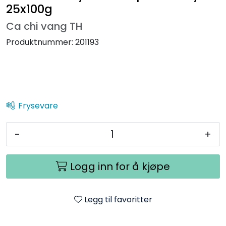
25x100g
Ca chi vang TH
Produktnummer:
201193
Frysevare
-
+
Logg inn for å kjøpe
Legg til favoritter