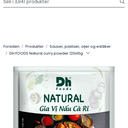
Skip to main content
Velkommen til vår nye nettbutikk! Trykk her for å lese mer
Produkter
Forhåndsbestilling frukt og grønt
Forsiden
Produkter
Sauser, pastaer, oljer og eddiker
DH FOODS Natural curry powder 120x10g
Restaurantprodukter
Merkevarer