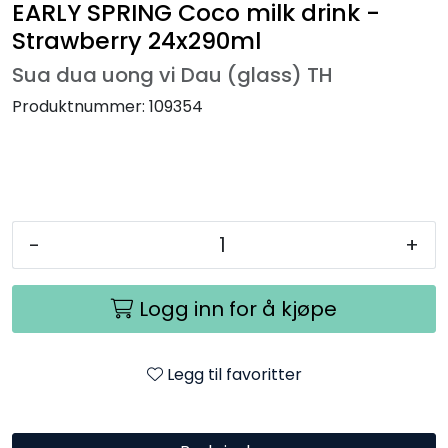
EARLY SPRING Coco milk drink -
Strawberry 24x290ml
Sua dua uong vi Dau (glass) TH
Produktnummer:
109354
-
+
Logg inn for å kjøpe
Legg til favoritter