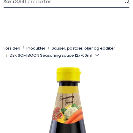
Skip to main content
Velkommen til vår nye nettbutikk! Trykk her for å lese mer
Produkter
Forhåndsbestilling frukt og grønt
Forsiden
Produkter
Sauser, pastaer, oljer og eddiker
DEK SOM BOON Seasoning sauce 12x700ml
Restaurantprodukter
Merkevarer