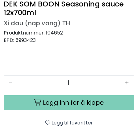
DEK SOM BOON Seasoning sauce
12x700ml
Xi dau (nap vang) TH
Produktnummer:
104652
EPD:
5993423
-
+
Logg inn for å kjøpe
Legg til favoritter