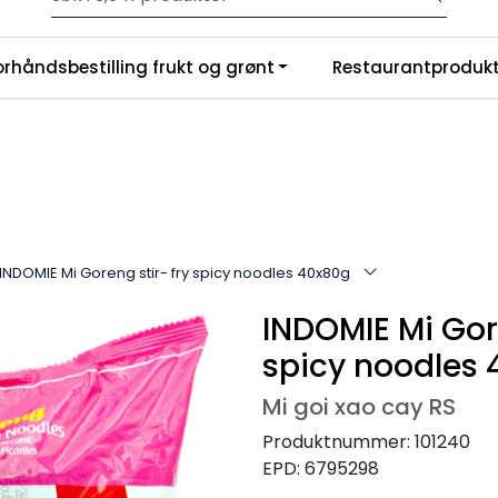
Velkommen til vår nye nettbutikk! Trykk her for å lese mer
|
orhåndsbestilling frukt og grønt
Restaurantprodukt
nchise
Om oss
INDOMIE Mi Goreng stir- fry spicy noodles 40x80g
INDOMIE Mi Gore
spicy noodles
Mi goi xao cay RS
Produktnummer:
101240
EPD:
6795298