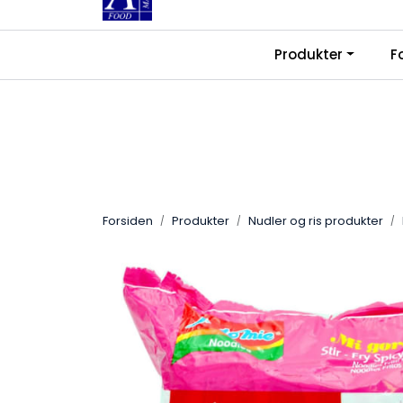
Skip to main content
|
|
Produkter
F
Kontakt oss
Ledige stillinger
Fra
Forsiden
Produkter
Nudler og ris produkter