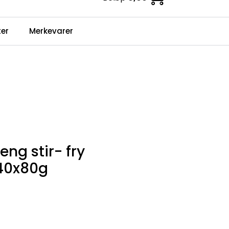
0
er
Merkevarer
Infosenter
Favoritter
Logg inn
ng stir- fry
 40x80g