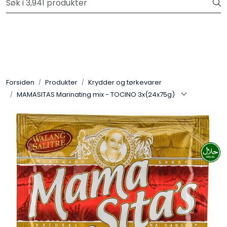
Skip to main content
Velkommen til vår nye nettbutikk! Trykk her for å lese mer
Produkter
Forhåndsbestilling frukt og grønt
Forsiden
Produkter
Krydder og tørkevarer
MAMASITAS Marinating mix - TOCINO 3x(24x75g)
Restaurantprodukter
Merkevarer