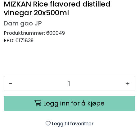
MIZKAN Rice flavored distilled
vinegar 20x500ml
Dam gao JP
Produktnummer:
600049
EPD:
6171839
-
+
Logg inn for å kjøpe
Legg til favoritter