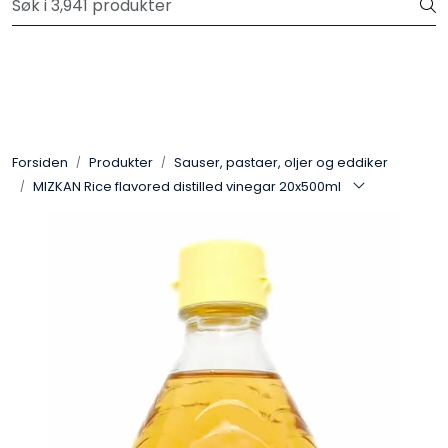
Skip to main content
Velkommen til vår nye nettbutikk! Trykk her for å lese mer
Produkter
Forhåndsbestilling frukt og grønt
Forsiden
Produkter
Sauser, pastaer, oljer og eddiker
MIZKAN Rice flavored distilled vinegar 20x500ml
Restaurantprodukter
Merkevarer