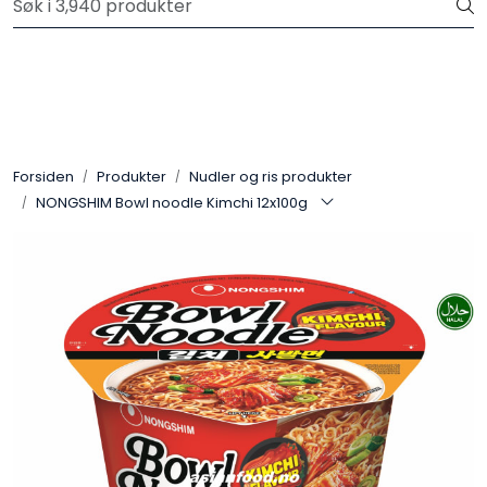
Skip to main content
Velkommen til vår nye nettbutikk! Trykk her for å lese mer
Produkter
Forhåndsbestilling frukt og grønt
Forsiden
Produkter
Nudler og ris produkter
NONGSHIM Bowl noodle Kimchi 12x100g
Restaurantprodukter
Merkevarer