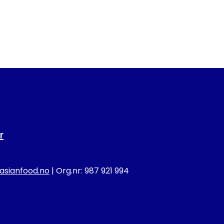
r
sianfood.no
| Org.nr: 987 921 994