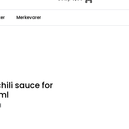
0
er
Merkevarer
Infosenter
Favoritter
Logg inn
hili sauce for
ml
H