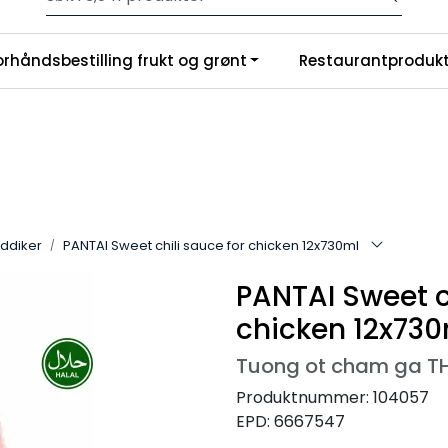
Velkommen til vår nye nettbutikk! Trykk her for å lese mer
|
orhåndsbestilling frukt og grønt
Restaurantprodukt
nchise
Om oss
eddiker
PANTAI Sweet chili sauce for chicken 12x730ml
PANTAI Sweet c
chicken 12x730
Tuong ot cham ga T
Produktnummer:
104057
EPD:
6667547