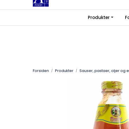
Skip to main content
|
|
Produkter
F
Kontakt oss
Ledige stillinger
Fra
Forsiden
Produkter
Sauser, pastaer, oljer og 