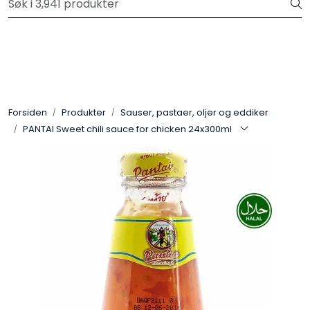
Skip to main content
Velkommen til vår nye nettbutikk! Trykk her for å lese mer
Produkter
Forhåndsbestilling frukt og grønt
Forsiden
Produkter
Sauser, pastaer, oljer og eddiker
PANTAI Sweet chili sauce for chicken 24x300ml
Restaurantprodukter
Merkevarer