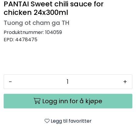
PANTAI Sweet chili sauce for
chicken 24x300ml
Tuong ot cham ga TH
Produktnummer:
104059
EPD:
4478475
-
+
Logg inn for å kjøpe
Legg til favoritter