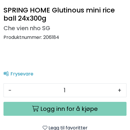
SPRING HOME Glutinous mini rice
ball 24x300g
Che vien nho SG
Produktnummer:
206184
Frysevare
-
+
Logg inn for å kjøpe
Legg til favoritter